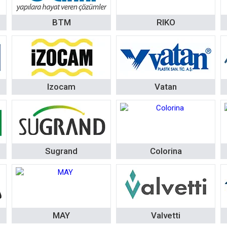
BTM
RIKO
Izocam
Vatan
Sugrand
Colorina
MAY
Valvetti