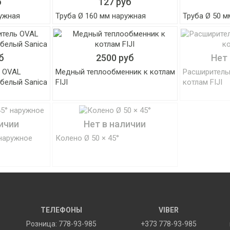
б
127 руб
ружная
Труба Ø 160 мм наружная
Труба Ø 50 м
б
2500 руб
Нет
ь OVAL
Медный теплообменник к котлам
Расширительн
белый Sanica
FIJI
котлам FIJI
ичии
Нет в наличии
 наружное
Колено Ø 50 × 45°
ТЕЛЕФОНЫ
VIBER
Розница: 778-93-985
+373 778-93-985