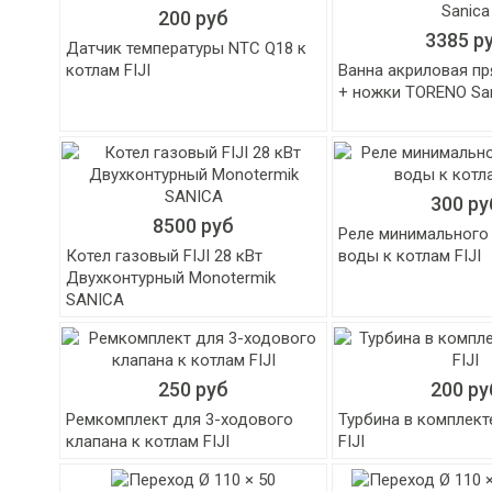
200 руб
3385 р
Датчик температуры NTC Q18 к
котлам FIJI
Ванна акриловая п
+ ножки TORENO Sa
300 ру
8500 руб
Реле минимального
Котел газовый FIJI 28 кВт
воды к котлам FIJI
Двухконтурный Monotermik
SANICA
250 руб
200 ру
Ремкомплект для 3-ходового
Турбина в комплект
клапана к котлам FIJI
FIJI