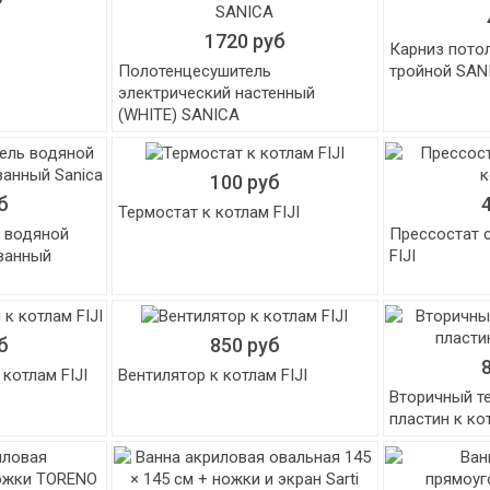
1720 руб
Карниз пото
Полотенцесушитель
тройной SAN
электрический настенный
(WHITE) SANICA
100 руб
б
Термостат к котлам FIJI
 водяной
Прессостат с
ванный
FIJI
б
850 руб
котлам FIJI
Вентилятор к котлам FIJI
Вторичный т
пластин к кот