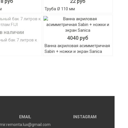
8 руб
22 руб
м
Труба Ø 110 мм
 в наличии
4040 руб
ый бак 7 литров к
Ванна акриловая асимметричная
Sabin + ножки и экран Sanica
EMAIL
INSTAGRAM
mir.remonta.lux@gmail.com