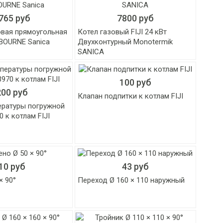
765 руб
7800 руб
овая прямоугольная
Котел газовый FIJI 24 кВт
BOURNE Sanica
Двухконтурный Monotermik
SANICA
100 руб
200 руб
Клапан подпитки к котлам FIJI
ературы погружной
0 к котлам FIJI
10 руб
43 руб
× 90°
Переход Ø 160 × 110 наружный