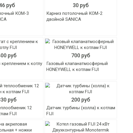
46 руб
30 руб
лочный КОМ-3
Карниз потолочный КОМ-2
ICA
двойной SANICA
400 руб
700 руб
 креплением к котлу
Газовый клапанатмосферный
HONEYWELL к котлам FIJI
830 руб
200 руб
еплообменик 12
Датчик турбины (холла) к котлам
лам FIJI
FIJI