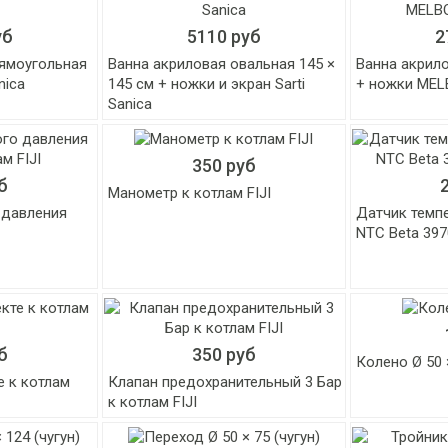
уб
5110 руб
2
рямоугольная
Ванна акриловая овальная 145 ×
Ванна акрил
nica
145 см + ножки и экран Sarti
+ ножки MEL
Sanica
350 руб
б
Манометр к котлам FIJI
 давления
Датчик темп
NTC Beta 397
б
350 руб
Колено Ø 50 
е к котлам
Клапан предохранительный 3 Бар
к котлам FIJI