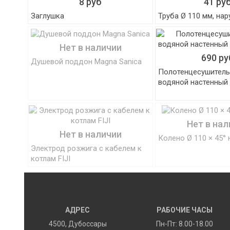
8 руб
41 ру
Заглушка
Труба Ø 110 мм, на
Нет в наличии
690 ру
Душевой поддон Magna Sanica
Полотенцесушител
водяной настенный 
Нет в нал
Нет в наличии
Колено Ø 110 × 45°
Электрод розжига с кабелем к
котлам FIJI
АДРЕС
РАБОЧИЕ ЧАСЫ
4500
,
Дубоссары
Пн-Пт: 8.00-18.00