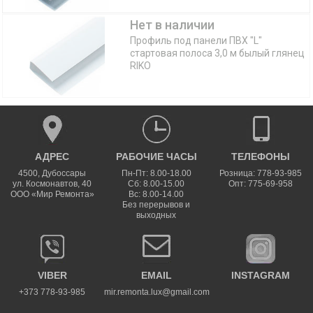
Нет в наличии
Профиль под панели ПВХ "L"
стартовая полоса 3,0 м былый глянец
RIKO
АДРЕС
РАБОЧИЕ ЧАСЫ
ТЕЛЕФОНЫ
4500
,
Дубоссары
Пн-Пт: 8.00-18.00
Розница: 778-93-985
ул.
Космонавтов, 40
Сб: 8.00-15.00
Опт: 775-69-958
ООО «Мир Ремонта»
Вс: 8.00-14.00
Без перерывов и
выходных
VIBER
EMAIL
INSTAGRAM
+373 778-93-985
mir.remonta.lux@gmail.com