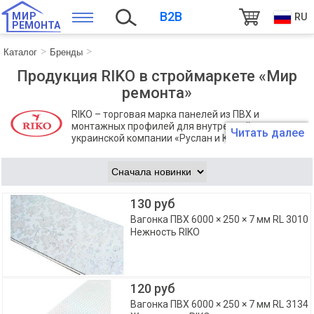
B2B
МИР
RU
РЕМОНТА
Каталог
Бренды
Продукция RIKO в строймаркете «Мир
ремонта»
RIKO – торговая марка панелей из ПВХ и
монтажных профилей для внутренней отделки
Читать далее
украинской компании «Руслан и Ко», основанной в
1991 году и занимающейся производством и реализацией
строительно-отделочных материалов. Компания имеет
международный сертификат качества.
130 руб
Вагонка ПВХ 6000 × 250 × 7 мм RL 3010
Нежность RIKO
120 руб
Вагонка ПВХ 6000 × 250 × 7 мм RL 3134