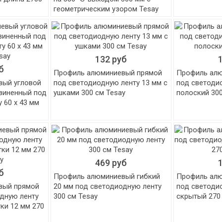
геометрическим узором Tesay
132 руб
б
Профиль алюминиевый прямой
Профиль ал
вый угловой
под светодиодную ленту 13 мм с
под светоди
езиненный под
ушками 300 см Tesay
полоский 300
 60 х 43 мм
469 руб
б
Профиль алюминиевый гибкий
Профиль ал
вый прямой
20 мм под светодиодную ленту
под светоди
одную ленту
300 см Tesay
скрытый 270
ки 12 мм 270