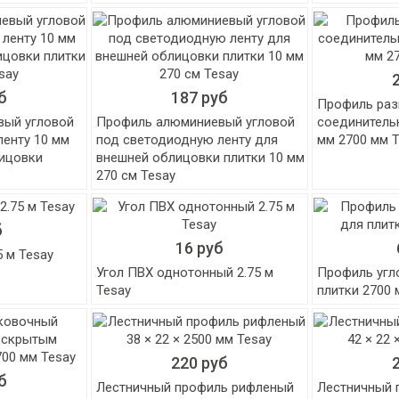
б
187 руб
Профиль раз
вый угловой
Профиль алюминиевый угловой
соединительн
ленту 10 мм
под светодиодную ленту для
мм 2700 мм 
лицовки
внешней облицовки плитки 10 мм
y
270 см Tesay
б
16 руб
5 м Tesay
Угол ПВХ однотонный 2.75 м
Профиль угл
Tesay
плитки 2700 
220 руб
б
Лестничный профиль рифленый
Лестничный 