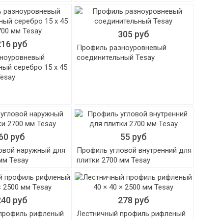
305 руб
216 руб
Профиль разноуровневый
ноуровневый
соединительный Tesay
ый серебро 15 х 45
Tesay
60 руб
55 руб
овой наружный для
Профиль угловой внутренний для
мм Tesay
плитки 2700 мм Tesay
240 руб
278 руб
профиль рифленый
Лестничный профиль рифленый