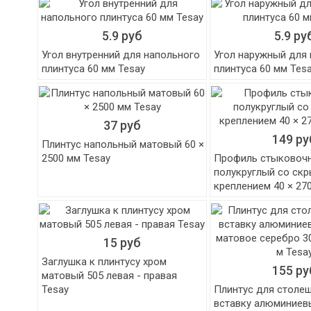
5.9 руб
5.9 ру
Угол внутренний для напольного
Угол наружный для
плинтуса 60 мм Tesay
плинтуса 60 мм Tes
37 руб
149 ру
Плинтус напольный матовый 60 ×
2500 мм Tesay
Профиль стыковоч
полукруглый со ск
креплением 40 × 27
15 руб
Заглушка к плинтусу хром
155 ру
матовый 505 левая - правая
Tesay
Плинтус для столе
вставку алюминиев