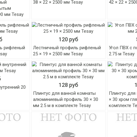
ный
38 × 22 × 2500 мм Tesay
42 × 22 × 25
рытым
00 мм Tesay
б
120 руб
ь рифленый
Лестничный профиль рифленый
Угол ПВХ с п
esay
25 × 19 × 2500 мм Tesay
2.75 м Tesay
б
128 руб
утренний 20
Плинтус для ванной комнаты
Плинтус для
алюминиевый профиль 30 × 30
× 30 хром гл
мм 2.5 м в комплекте Tesay
комплекте T