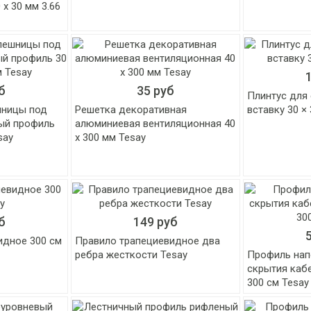
х 30 мм 3.66
б
35 руб
Плинтус для
шницы под
Решетка декоративная
вставку 30 ×
ый профиль
алюминиевая вентиляционная 40
say
х 300 мм Tesay
б
149 руб
идное 300 см
Правило трапециевидное два
ребра жесткости Tesay
Профиль нап
скрытия каб
300 см Tesay