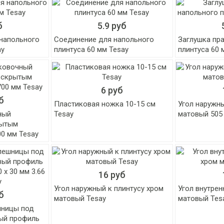
б
5.9 руб
 напольного
Соединение для напольного
Заглушка пр
ay
плинтуса 60 мм Tesay
плинтуса 60 
6 руб
б
Пластиковая ножка 10-15 см
Угол наружны
ный
Tesay
матовый 505
рытым
00 мм Tesay
16 руб
Угол наружный к плинтусу хром
Угол внутрен
б
матовый Tesay
матовый Tes
шницы под
ый профиль