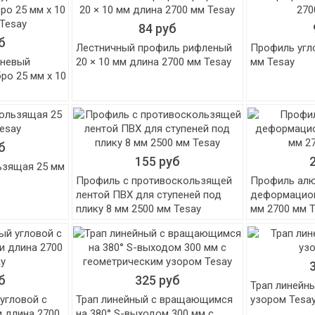
84 руб
б
Лестничный профиль рифленый
Профиль угл
вневый
20 × 10 мм длина 2700 мм Tesay
мм Tesay
ро 25 мм х 10
б
155 руб
ьзящая 25 мм
Профиль с противоскользящей
Профиль ал
лентой ПВХ для ступеней под
деформацион
плику 8 мм 2500 мм Tesay
мм 2700 мм 
б
325 руб
Трап линейн
угловой с
Трап линейный с вращающимся
узором Tesa
 длина 2700
на 380° S-выходом 300 мм с