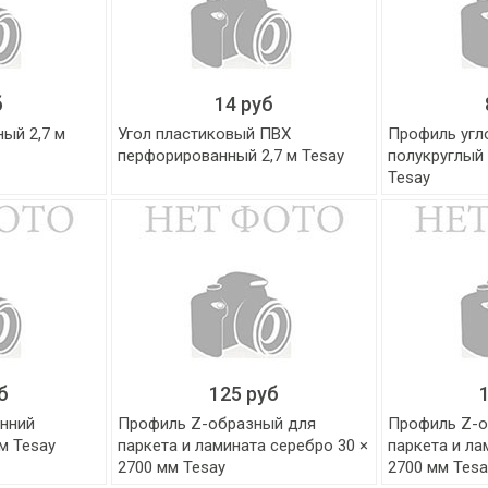
б
14 руб
ый 2,7 м
Угол пластиковый ПВХ
Профиль угл
перфорированный 2,7 м Tesay
полукруглый 
Tesay
б
125 руб
нний
Профиль Z-образный для
Профиль Z-о
м Tesay
паркета и ламината серебро 30 ×
паркета и ла
2700 мм Tesay
2700 мм Tesa