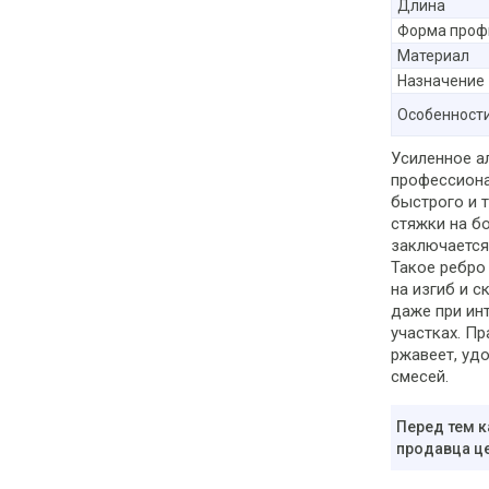
Длина
Форма проф
Материал
Назначение
Особенност
Усиленное а
профессиона
быстрого и 
стяжки на б
заключается
Такое ребро
на изгиб и 
даже при ин
участках. П
ржавеет, удо
смесей.
Перед тем к
продавца це