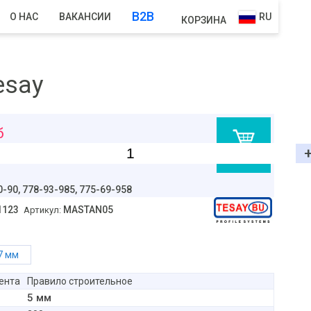
B2B
О НАС
ВАКАНСИИ
RU
КОРЗИНА
esay
б
В корзину
0-90,
778-93-985, 775-69-958
1123
MASTAN05
Артикул:
7 мм
ента
Правило строительное
5 мм