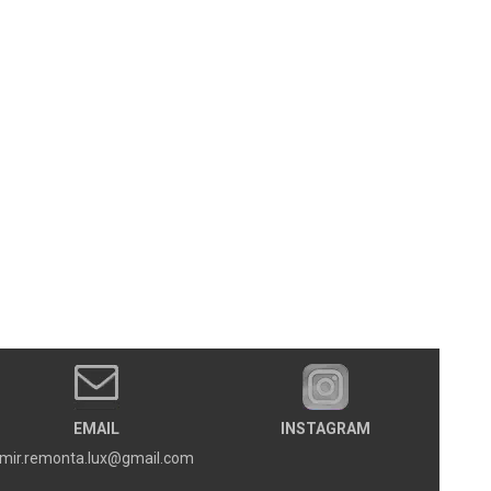
EMAIL
INSTAGRAM
mir.remonta.lux@gmail.com