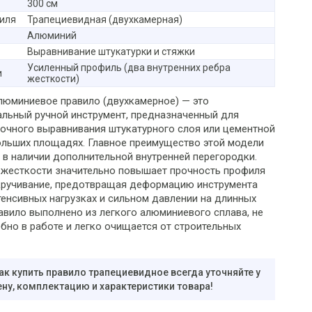
300 см
иля
Трапециевидная (двухкамерная)
Алюминий
Выравнивание штукатурки и стяжки
Усиленный профиль (два внутренних ребра
и
жесткости)
люминиевое правило (двухкамерное) — это
льный ручной инструмент, предназначенный для
точного выравнивания штукатурного слоя или цементной
ольших площадях. Главное преимущество этой модели
 в наличии дополнительной внутренней перегородки.
 жесткости значительно повышает прочность профиля
скручивание, предотвращая деформацию инструмента
тенсивных нагрузках и сильном давлении на длинных
равило выполнено из легкого алюминиевого сплава, не
бно в работе и легко очищается от строительных
ак купить правило трапециевидное всегда уточняйте у
ну, комплектацию и характеристики товара!