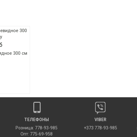
б
идное 300 см
ТЕЛЕФОНЫ
VIBER
Розница: 778-93-985
+373 778-93-985
Опт: 775-69-958