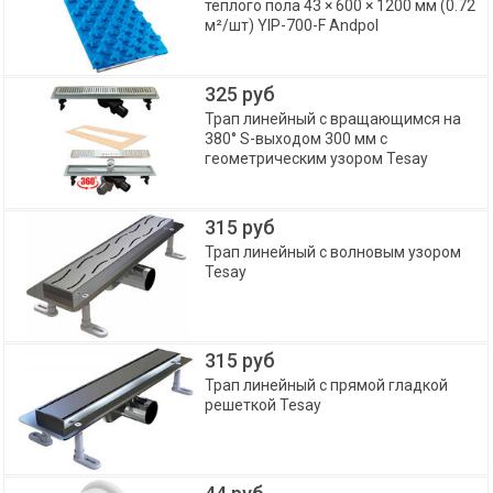
теплого пола 43 × 600 × 1200 мм (0.72
м²/шт) YIP-700-F Andpol
325 руб
Трап линейный с вращающимся на
380° S-выходом 300 мм с
геометрическим узором Tesay
315 руб
Трап линейный с волновым узором
Tesay
315 руб
Трап линейный с прямой гладкой
решеткой Tesay