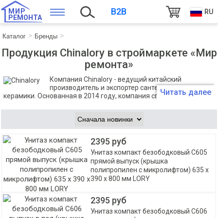
B2B
МИР
RU
РЕМОНТА
Каталог
Бренды
Продукция Chinalory в строймаркете «Мир
ремонта»
Компания Chinalory - ведущий китайский
производитель и экспортер сантехники из
Читать далее
керамики. Основанная в 2014 году, компания специализируется
на производстве унитазов, раковин и сопутствующих товаров
для ванных комнат. В распоряжении компании находятся 2
завода, что обеспечивает годовой объем производства более
5,6 млн изделий.
2395 руб
Унитаз компакт безободковый С605
прямой выпуск (крышка
полипропилен с микролифтом) 635 х
390 х 800 мм LORY
2395 руб
Унитаз компакт безободковый С606