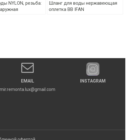
оды NYLON, резьба:
Шланг для воды нержавеющая
наружная
оплетка ВВ IFAN
EMAIL
INSTAGRAM
mir.remonta.lux@gmail.com
бличной офертой.