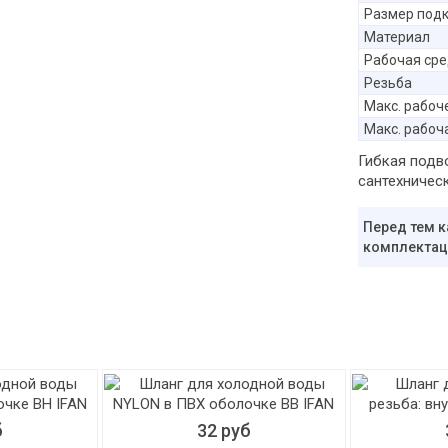
Размер под
Материал
Рабочая ср
Резьба
Макс. рабоч
Макс. рабоч
Гибкая подво
сантехничес
Перед тем к
комплектаци
б
32 руб