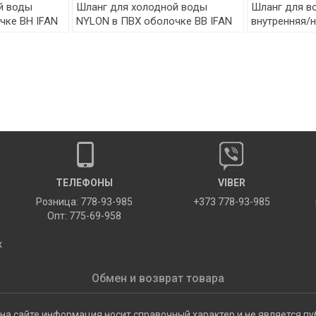
й воды
Шланг для холодной воды
Шланг для в
чке ВН IFAN
NYLON в ПВХ оболочке ВВ IFAN
внутренняя/
ТЕЛЕФОНЫ
VIBER
Розница: 778-93-985
+373 778-93-985
Опт: 775-69-958
х
Обмен и возврат товара
на сайте информация носит справочный характер и не является пу