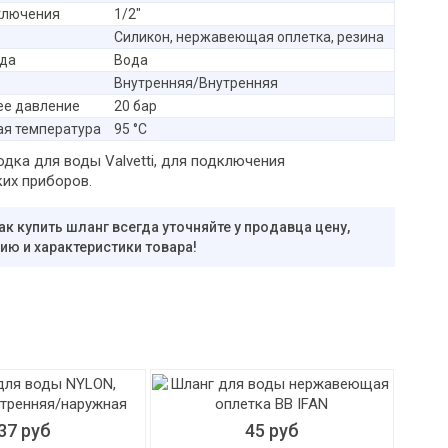
ключения
1/2"
Силикон, нержавеющая оплетка, резина
еда
Вода
Внутренняя/Внутренняя
ее давление
20 бар
ая температура
95 °C
дка для воды Valvetti, для подключения
ких приборов.
ак купить шланг всегда уточняйте у продавца цену,
ю и характеристики товара!
37 руб
45 руб