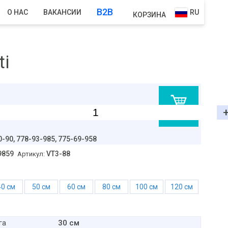
B2B
О НАС
ВАКАНСИИ
RU
КОРЗИНА
ti
В корзину
0-90,
778-93-985, 775-69-958
9859
VT3-88
Артикул:
40 см
50 см
60 см
80 см
100 см
120 см
30 см
га