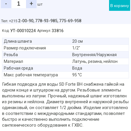
-
+
шт
В корзину
2-00-90,
778-93-985, 775-69-958
Тел: +215
УТ-00010224
33816
Код:
Артикул:
Длина шланга
20 см
Размер подключения
1/2"
Резьба
Внутренняя/Наружная
Материал
Латунь, резина, нейлон
Рабочая среда
Вода
Макс. рабочая температура
95 °C
Гибкая подводка для воды SD Forte ВН снабжена гайкой на
одном конце и штуцером на другом. Резьбовые элементы
выполнены из латуни. Прочный, надежный шланг изготовлен
из резины и нейлона. Диаметр внутренней и наружной резьбы
одинаковый, он составляет 1/2 дюйма. Изделие изготовлено
в соответствии с международными стандартами, позволяет
быстро и качественно выполнить подключение
сантехнического оборудования к ГХВС.