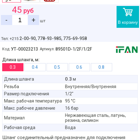
45
руб
-
+
шт
В корзину
2-00-90,
778-93-985, 775-69-958
Тел: +215
УТ-00023213
89501D-1/2F/1/2F
Код:
Артикул:
Длина шланга, м:
0.3
0.4
0.5
0.6
0.8
0.3
Длина шланга
м
Резьба
Внутренняя/Внутренняя
Размер подключения
1/2"
Макс. рабочая температура
95 °C
Макс. рабочее давление
16 бар
Нержавеющая сталь, латунь,
Материал
резина, силикон
Рабочая среда
Вода
Шланг соединительный предназначен для подключения