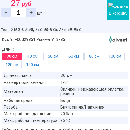
27
руб
-
+
В корзину
шт
2-00-90,
778-93-985, 775-69-958
Тел: +215
УТ-00029851
VT3-85
Код:
Артикул:
Длин:
30 см
40 см
50 см
60 см
80 см
100 см
120 см
150 см
30 см
Длина шланга
Размер подключения
1/2"
Силикон, нержавеющая оплетка,
Материал
резина
Рабочая среда
Вода
Резьба
Внутренняя/Наружная
Макс. рабочее давление
20 бар
Макс. рабочая температура
95 °C
Гибкая подводка для воды Valvetti, для подключения