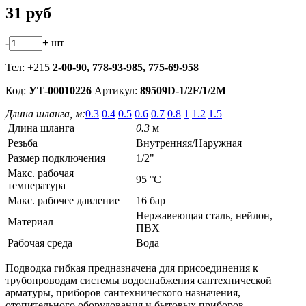
31
руб
-
+
шт
Тел: +215
2-00-90,
778-93-985, 775-69-958
Код:
УТ-00010226
Артикул:
89509D-1/2F/1/2M
Длина шланга, м:
0.3
0.4
0.5
0.6
0.7
0.8
1
1.2
1.5
Длина шланга
0.3
м
Резьба
Внутренняя/Наружная
Размер подключения
1/2"
Макс. рабочая
95 °C
температура
Макс. рабочее давление
16 бар
Нержавеющая сталь, нейлон,
Материал
ПВХ
Рабочая среда
Вода
Подводка гибкая предназначена для присоединения к
трубопроводам системы водоснабжения сантехнической
арматуры, приборов сантехнического назначения,
отопительного оборудования и бытовых приборов.