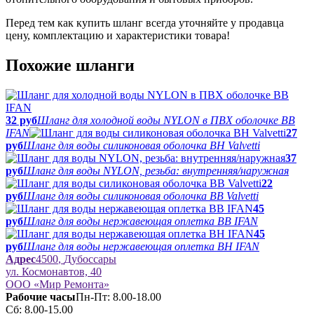
Перед тем как купить шланг всегда уточняйте у продавца
цену, комплектацию и характеристики товара!
Похожие шланги
32 руб
Шланг для холодной воды NYLON в ПВХ оболочке ВВ
IFAN
27
руб
Шланг для воды силиконовая оболочка ВН Valvetti
37
руб
Шланг для воды NYLON, резьба: внутренняя/наружная
22
руб
Шланг для воды силиконовая оболочка ВВ Valvetti
45
руб
Шланг для воды нержавеющая оплетка ВВ IFAN
45
руб
Шланг для воды нержавеющая оплетка ВН IFAN
Адрес
4500
,
Дубоссары
ул.
Космонавтов, 40
ООО «Мир Ремонта»
Рабочие часы
Пн-Пт: 8.00-18.00
Сб: 8.00-15.00