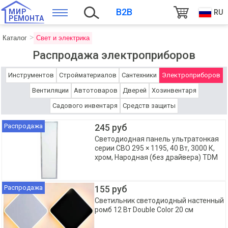
B2B
МИР
RU
РЕМОНТА
Каталог
Свет и электрика
Распродажа электроприборов
Инструментов
Стройматериалов
Сантехники
Электроприборов
Вентиляции
Автотоваров
Дверей
Хозинвентаря
Садового инвентаря
Средств защиты
Распродажа
245 руб
Светодиодная панель ультратонкая
серии СВО 295 × 1195, 40 Вт, 3000 К,
хром, Народная (без драйвера) TDM
Распродажа
155 руб
Светильник светодиодный настенный
ромб 12 Вт Double Color 20 см