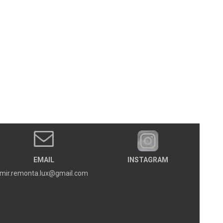
EMAIL
INSTAGRAM
mir.remonta.lux@gmail.com