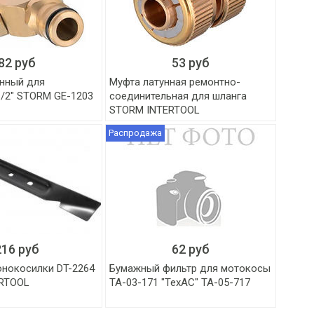
82 руб
53 руб
унный для
Муфта латунная ремонтно-
1/2" STORM GE-1203
соединительная для шланга
STORM INTERTOOL
Распродажа
216 руб
62 руб
онокосилки DT-2264
Бумажный фильтр для мотокосы
ERTOOL
ТА-03-171 "ТехАС" ТА-05-717