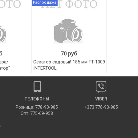
Распродажа
б
70 руб
ера/
Секатор садовый 185 мм FT-1009
атор"
INTERTOOL
ТЕЛЕФОНЫ
VIBER
Розница: 778-93-985
+373 778-93-985
Опт: 775-69-958
х