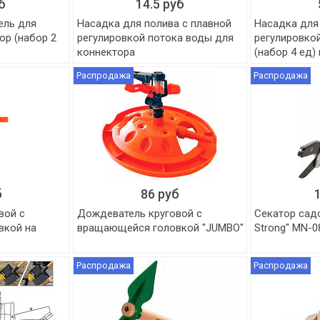
б
14.5 руб
ель для
Насадка для полива с плавной
Насадка для
ор (набор 2
регулировкой потока воды для
регулировко
коннектора
(набор 4 ед)
Распродажа
Распродажа
б
86 руб
вой с
Дождеватель круговой с
Секатор сад
вкой на
вращающейся головкой "JUMBO"
Strong" MN-0
Распродажа
Распродажа