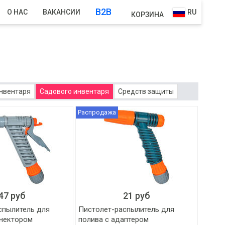
B2B
О НАС
ВАКАНСИИ
RU
КОРЗИНА
нвентаря
Садового инвентаря
Средств защиты
Распродажа
47 руб
21 руб
спылитель для
Пистолет-распылитель для
ннектором
полива с адаптером