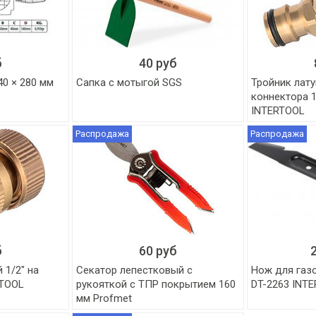
б
40 руб
0 × 280 мм
Сапка с мотыгой SGS
Тройник лат
коннектора 
INTERTOOL
Распродажа
Распродажа
б
60 руб
 1/2" на
Секатор лепестковый с
Нож для газ
RTOOL
рукояткой с ТПР покрытием 160
DT-2263 INT
мм Profmet