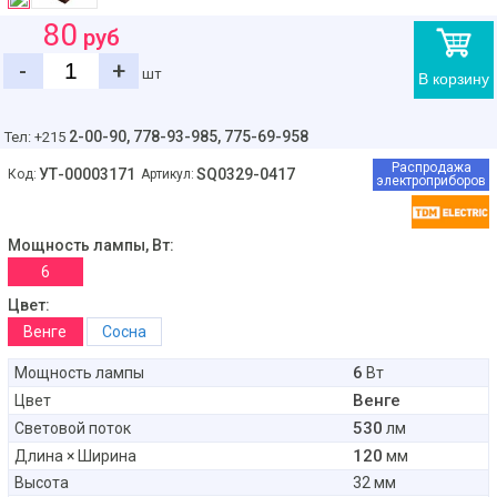
80
руб
-
+
шт
В корзину
2-00-90,
778-93-985, 775-69-958
Тел: +215
Распродажа
УТ-00003171
SQ0329-0417
Код:
Артикул:
электроприборов
Мощность лампы, Вт:
6
Цвет:
Венге
Сосна
6
Мощность лампы
Вт
Венге
Цвет
530
Световой поток
лм
120
Длина × Ширина
мм
Высота
32 мм