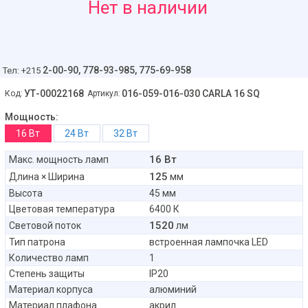
97
Нет в наличии
руб
2-00-90,
778-93-985, 775-69-958
Тел: +215
УТ-00022168
016-059-016-030 CARLA 16 SQ
Код:
Артикул:
Мощность:
16 Вт
24 Вт
32 Вт
16 Вт
Макс. мощность ламп
125
Длина × Ширина
мм
Высота
45 мм
Цветовая температура
6400 К
1520
Световой поток
лм
Тип патрона
встроенная лампочка LED
Количество ламп
1
Степень защиты
IP20
Материал корпуса
алюминий
Материал плафона
акрил