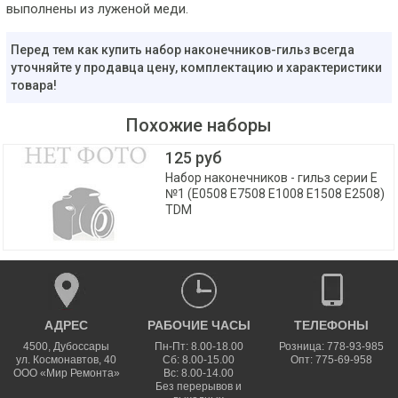
выполнены из луженой меди.
Перед тем как купить набор наконечников-гильз всегда
уточняйте у продавца цену, комплектацию и характеристики
товара!
Похожие наборы
125 руб
Набор наконечников - гильз серии Е
№1 (Е0508 E7508 E1008 E1508 E2508)
TDM
АДРЕС
РАБОЧИЕ ЧАСЫ
ТЕЛЕФОНЫ
4500
,
Дубоссары
Пн-Пт: 8.00-18.00
Розница: 778-93-985
ул.
Космонавтов, 40
Сб: 8.00-15.00
Опт: 775-69-958
ООО «Мир Ремонта»
Вс: 8.00-14.00
Без перерывов и