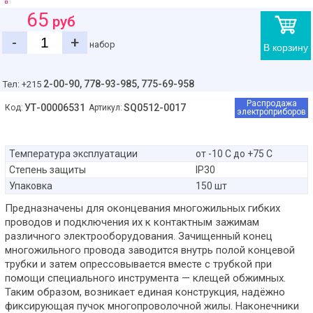
65
руб
-
+
набор
В корзину
2-00-90,
778-93-985, 775-69-958
Тел: +215
Распродажа
УТ-00006531
SQ0512-0017
Код:
Артикул:
электроприборов
Температура эксплуатации
от -10 С до +75 С
Степень защиты
IP30
Упаковка
150 шт
Предназначены для оконцевания многожильных гибких
проводов и подключения их к контактным зажимам
различного электрооборудования. Зачищенный конец
многожильного провода заводится внутрь полой концевой
трубки и затем опрессовывается вместе с трубкой при
помощи специального инструмента — клещей обжимных.
Таким образом, возникает единая конструкция, надёжно
фиксирующая пучок многопроволочной жилы. Наконечники