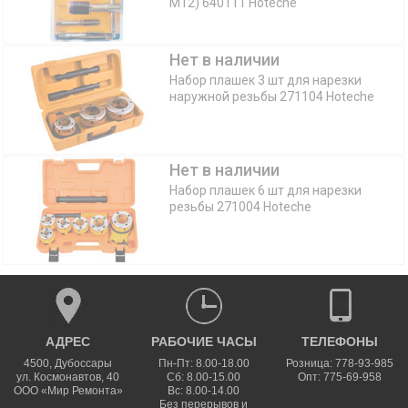
M12) 640111 Hoteche
Нет в наличии
Набор плашек 3 шт для нарезки
наружной резьбы 271104 Hoteche
Нет в наличии
Набор плашек 6 шт для нарезки
резьбы 271004 Hoteche
АДРЕС
РАБОЧИЕ ЧАСЫ
ТЕЛЕФОНЫ
4500
,
Дубоссары
Пн-Пт: 8.00-18.00
Розница: 778-93-985
ул.
Космонавтов, 40
Сб: 8.00-15.00
Опт: 775-69-958
ООО «Мир Ремонта»
Вс: 8.00-14.00
Без перерывов и