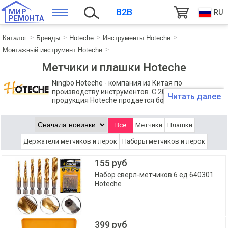
B2B
МИР
RU
РЕМОНТА
Каталог
Бренды
Hoteche
Инструменты Hoteche
Монтажный инструмент Hoteche
Метчики и плашки Hoteche
Ningbo Hoteche - компания из Китая по
производству инструментов. С 2000 года
Читать далее
продукция Hoteche продается более чем в 100
странах. Годовой оборот составляет около 100 млн долларов
США.
Все
Метчики
Плашки
Держатели метчиков и лерок
Наборы метчиков и лерок
155 руб
Набор сверл-метчиков 6 ед 640301
Hoteche
399 руб