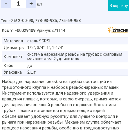
-
+
шт
В корзину
2-00-90,
778-93-985, 775-69-958
Тел: +215
УТ-00029409
271114
Код:
Артикул:
Материал
сталь 9CRSI
Диаметры
1/2", 3/4", 1", 1-1/4"
система нарезания резьбы на трубах с храповым
Комплект
механизмом; 2 удлинителя
Кейс
да
Упаковка
2 шт
Набор для нарезания резьбы на трубах состоящий из
трещоточного клуппа и наборов резьбонарезных плашек.
Инструмент используется для надежного удержания и
вращения плашек, которые, в свою очередь, применяются
для нарезания внешней резьбы на стержнях, болтах или
трубах. Плашка вставляется в держатель, который
обеспечивает удобную рукоятку для лучшего контроля и
рычага при нарезании резьбы. Механизм клуппа облегчает
процесс нарезания резьбы, особенно в труднодоступных