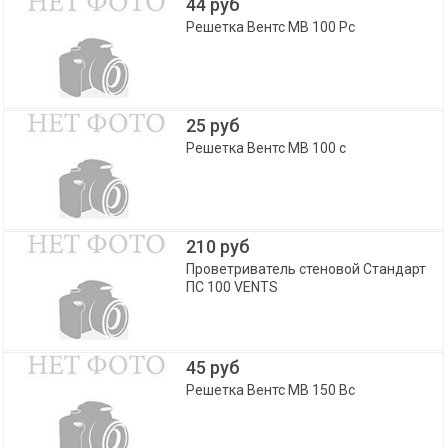
44 руб
Решетка Вентс МВ 100 Рс
25 руб
Решетка Вентс МВ 100 с
210 руб
Проветриватель стеновой Стандарт
ПС 100 VENTS
45 руб
Решетка Вентс МВ 150 Вс