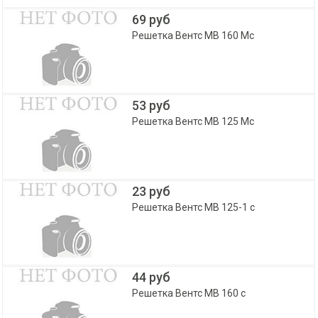
69 руб
Решетка Вентс МВ 160 Мс
53 руб
Решетка Вентс МВ 125 Мс
23 руб
Решетка Вентс МВ 125-1 с
44 руб
Решетка Вентс МВ 160 с