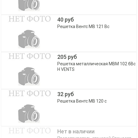
40 руб
Решетка Вентс МВ 121 Вс
205 руб
Решетка металлическая МВМ 102 бВс
Н VENTS
32 руб
Решетка Вентс МВ 120 с
Нет в наличии