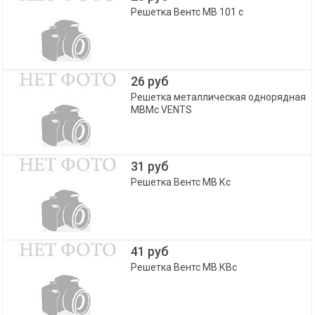
Решетка Вентс МВ 101 с
26 руб
Решетка металлическая однорядная
МВМс VENTS
31 руб
Решетка Вентс MB Кс
41 руб
Решетка Вентс МВ КВс