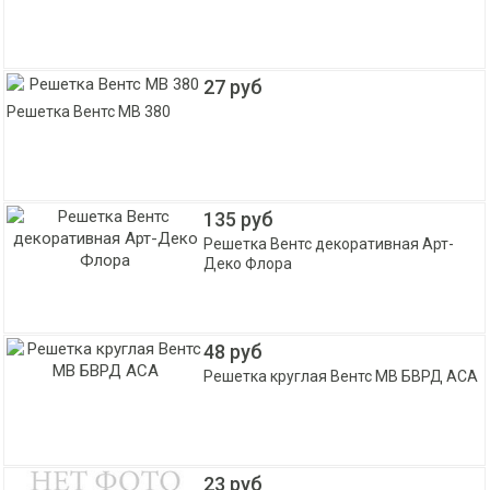
27 руб
Решетка Вентс МВ 380
135 руб
Решетка Вентс декоративная Арт-
Деко Флора
48 руб
Решетка круглая Вентс МВ БВРД АСА
23 руб