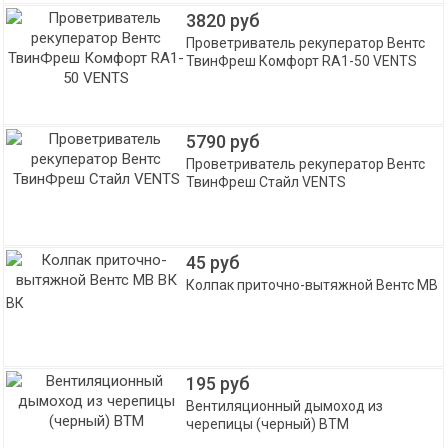
3820 руб
Проветриватель рекуператор Вентс
ТвинФреш Комфорт RA1-50 VENTS
5790 руб
Проветриватель рекуператор Вентс
ТвинФреш Стайл VENTS
45 руб
Колпак приточно-вытяжной Вентс МВ
ВК
195 руб
Вентиляционный дымоход из
черепицы (черный) BTM