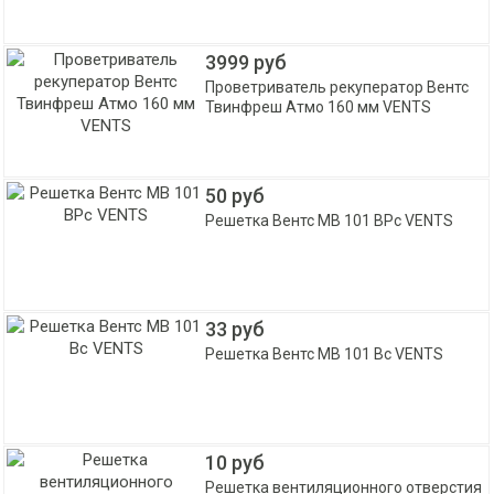
3999 руб
Проветриватель рекуператор Вентс
Твинфреш Атмо 160 мм VENTS
50 руб
Решетка Вентс МВ 101 ВРс VENTS
33 руб
Решетка Вентс МВ 101 Вс VENTS
10 руб
Решетка вентиляционного отверстия