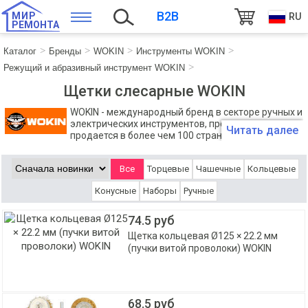
B2B
МИР
RU
РЕМОНТА
Каталог
Бренды
WOKIN
Инструменты WOKIN
Режущий и абразивный инструмент WOKIN
Щетки слесарные WOKIN
WOKIN - международный бренд в секторе ручных и
электрических инструментов, продукция которого
Читать далее
продается в более чем 100 странах мира.
Компания WOKIN выпускает около 2000 наименований
инструментов и профессионального рабочего оборудования,
Все
Торцевые
Чашечные
Кольцевые
которое создано для выполнения даже самых сложных задач.
Конусные
Наборы
Ручные
74.5 руб
Щетка кольцевая Ø125 × 22.2 мм
(пучки витой проволоки) WOKIN
68.5 руб