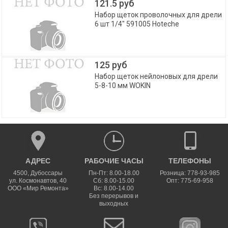
121.5 руб
Набор щеток проволочных для дрели
6 шт 1/4" 591005 Hoteche
125 руб
Набор щеток нейлоновых для дрели
5-8-10 мм WOKIN
АДРЕС
РАБОЧИЕ ЧАСЫ
ТЕЛЕФОНЫ
4500
,
Дубоссары
Пн-Пт: 8.00-18.00
Розница: 778-93-985
ул.
Космонавтов, 40
Сб: 8.00-15.00
Опт: 775-69-958
ООО «Мир Ремонта»
Вс: 8.00-14.00
Без перерывов и
выходных