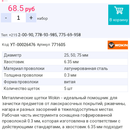
68.5
руб
-
+
набор
В корзину
2-00-90,
778-93-985, 775-69-958
Тел: +215
УТ-00026476
771605
Код:
Артикул:
Диаметр
25; 50; 75 мм
Хвостовик
6.35 мм
Материал проволоки
латунированная сталь
Толщина проволоки
0.3 мм
Форма проволоки
витая
Количество щеток
5 шт
Металлические щетки Wokin - идеальный помощник для
зачистки предметов от лакокрасочных покрытий, ржавчины,
нагара и разных засорений в тяжелодоступных местах.
Рабочая часть инструмента оснащена гофрированной
проволокой 0.3 мм, которая изготовлена в соответствии с
действующими стандартами, а хвостовик 6.35 мм подходит