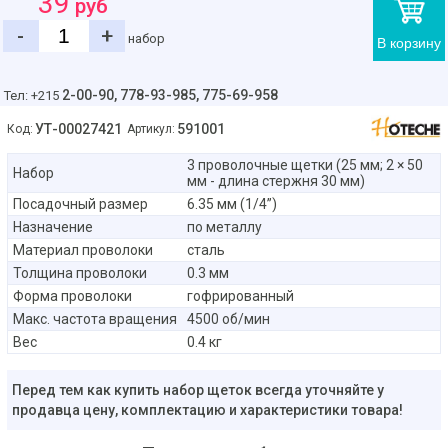
39
руб
-
+
набор
В корзину
2-00-90,
778-93-985, 775-69-958
Тел: +215
УТ-00027421
591001
Код:
Артикул:
3 проволочные щетки (25 мм; 2 × 50
Набор
мм - длина стержня 30 мм)
Посадочный размер
6.35 мм (1/4”)
Назначение
по металлу
Материал проволоки
сталь
Толщина проволоки
0.3 мм
Форма проволоки
гофрированный
Макс. частота вращения
4500 об/мин
Вес
0.4 кг
Перед тем как купить набор щеток всегда уточняйте у
продавца цену, комплектацию и характеристики товара!