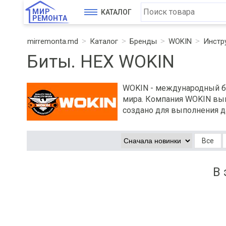
МИР
КАТАЛОГ
РЕМОНТА
mirremonta.md
Каталог
Бренды
WOKIN
Инстр
Биты. HEX WOKIN
WOKIN - международный бр
мира. Компания WOKIN вып
создано для выполнения д
Все
В 