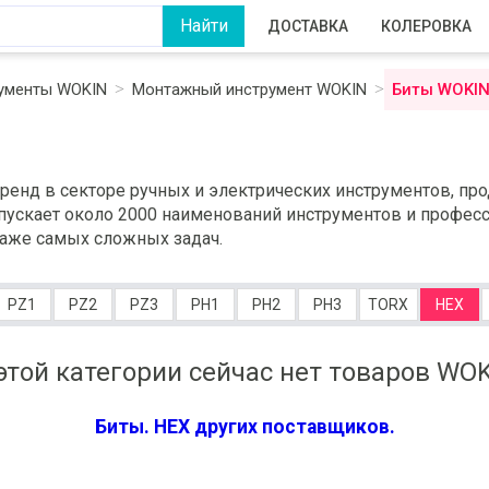
ДОСТАВКА
КОЛЕРОВКА
ументы WOKIN
Монтажный инструмент WOKIN
Биты WOKI
енд в секторе ручных и электрических инструментов, прод
ускает около 2000 наименований инструментов и професс
аже самых сложных задач.
PZ1
PZ2
PZ3
PH1
PH2
PH3
TORX
HEX
этой категории сейчас нет товаров WO
Биты. HEX других поставщиков.