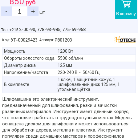
850
руб
-
+
шт
В корзину
2-00-90,
778-93-985, 775-69-958
Тел: +215
УТ-00029423
P801203
Код:
Артикул:
Мощность
1200 Вт
Обороты холостого хода
5500 об/мин
Диаметр диска
125 мм
Напряжение/частота
220-240 В ~ 50/60 Гц
1 ключ, 1 защитный кожух, 1
В комплекте
шлифовальный диск 125 мм, 1
угольная щётка
Шлифмашина это электрический инструмент,
предназначенный для шлифования, резки и зачистки
различных материалов. Инструмент имеет длинный корпус,
что позволяет работать в труднодоступных местах. Модель
оснащена диском для шлифовки и может использоваться
для обработки дерева, металла и пластика. Инструмент
популярен среди домашних мастеров и профессионалов