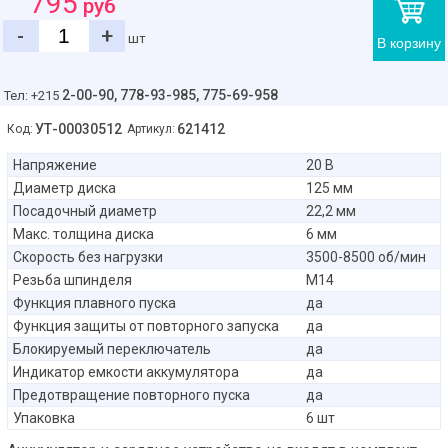
795
руб
-
+
шт
В корзину
2-00-90,
778-93-985, 775-69-958
Тел: +215
УТ-00030512
621412
Код:
Артикул:
Напряжение
20 В
Диаметр диска
125 мм
Посадочный диаметр
22,2 мм
Макс. толщина диска
6 мм
Скорость без нагрузки
3500-8500 об/мин
Резьба шпинделя
M14
Функция плавного пуска
да
Функция защиты от повторного запуска
да
Блокируемый переключатель
да
Индикатор емкости аккумулятора
да
Предотвращение повторного пуска
да
Упаковка
6 шт