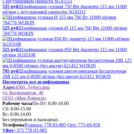
535 руб
Шлифмашина угловая 750 Вт диаметр 115 мм 11000
об/мин с регулировкой скорости SGS5111
525 руб
Шлифмашина угловая Ø 115 мм 760 Вт 11000 об/мин
784776 WOKIN
515 руб
Шлифмашина угловая 850 Вт диаметр 115 мм 11000
об/мин SGS5108
795 руб
Шлифмашина угловая аккумуляторная бесщеточная
20В 125 мм 0-8500 об/мин (без аккум) 621412 WOKIN
Посмотреть все шлифмашины
Адрес
4500
,
Дубоссары
ул.
Космонавтов, 40
ООО «Мир Ремонта»
Рабочие часы
Пн-Пт: 8.00-18.00
Сб: 8.00-15.00
Вс: 8.00-14.00
Без перерывов и выходных
Телефоны
Розница: 778-93-985
Опт: 775-69-958
Viber
+373 778-93-985