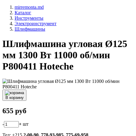
mirremonta.md
Каталог
Инструменты
Электроинструмент
Шлифмашины
Шлифмашина угловая Ø125
мм 1300 Вт 11000 об/мин
P800411 Hoteche
В корзину
655
руб
-
+
шт
Тел: +215
2-00-90,
778-93-985, 775-69-958