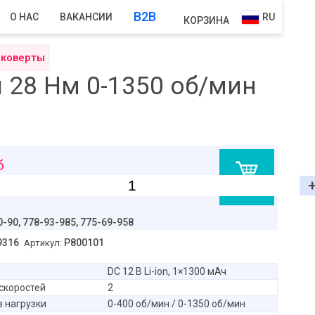
B2B
О НАС
ВАКАНСИИ
RU
КОРЗИНА
йковерты
 28 Нм 0-1350 об/мин
б
В корзину
0-90,
778-93-985, 775-69-958
9316
P800101
Артикул:
DC 12 В Li-ion, 1×1300 мАч
скоростей
2
з нагрузки
0-400 об/мин / 0-1350 об/мин