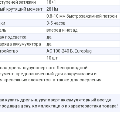
ступеней затяжки
18+1
ый крутящий момент
28 Нм
0.8-10 мм быстрозажимной патрон
дки
3-5 часов
ель
вперед и назад
ая подсветка
да
аряда аккумулятора
да
тройство
AC 100-240 В, Europlug
10 шт
ная дрель-шуруповерт это беспроводной
румент, предназначенный для закручивания и
я крепежных элементов, а также для сверления
ак купить дрель-шуруповерт аккумуляторный всегда
 продавца цену, комплектацию и характеристики товара!