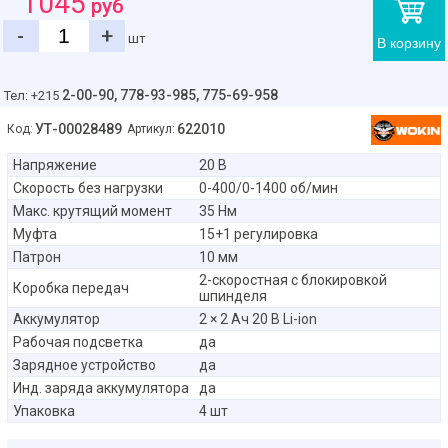
1045
руб
-
+
шт
В корзину
2-00-90,
778-93-985, 775-69-958
Тел: +215
УТ-00028489
622010
Код:
Артикул:
Напряжение
20 В
Скорость без нагрузки
0-400/0-1400 об/мин
Макс. крутящий момент
35 Нм
Муфта
15+1 регулировка
Патрон
10 мм
2-скоростная с блокировкой
Коробка передач
шпинделя
Аккумулятор
2 × 2 Aч 20 В Li-ion
Рабочая подсветка
да
Зарядное устройство
да
Инд. заряда аккумулятора
да
Упаковка
4 шт