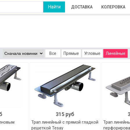
ДОСТАВКА
КОЛЕРОВКА
Все
Прямые
Угловые
Линейные
б
315 руб
олновым
Трап линейный с прямой гладкой
Трап линейн
решеткой Tesay
перфорирова