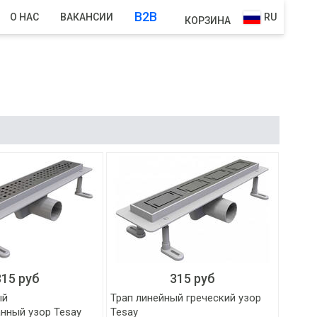
B2B
О НАС
ВАКАНСИИ
RU
КОРЗИНА
315 руб
315 руб
ый
Трап линейный греческий узор
нный узор Tesay
Tesay