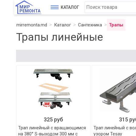
МИР
КАТАЛОГ
РЕМОНТА
mirremonta.md
Каталог
Сантехника
Трапы
Трапы линейные
325 руб
315 ру
Трап линейный с вращающимся
Трап линейный с в
на 380° S-выходом 300 мм с
узором Tesay