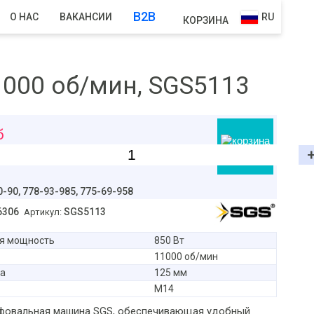
B2B
О НАС
ВАКАНСИИ
RU
КОРЗИНА
1000 об/мин, SGS5113
б
В корзину
0-90,
778-93-985, 775-69-958
6306
SGS5113
Артикул:
я мощность
850 Вт
11000 об/мин
а
125 мм
М14
фовальная машина SGS, обеспечивающая удобный