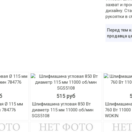
захват и пр
дизайну. Ста
рукоятки в с
Перед тем к
продавца це
б
515 руб
я Ø 115 мм
Шлифмашина угловая 850 Вт
Шлифмашина 
н 784776
диаметр 115 мм 11000 об/мин
760 Вт 11000
SGS5108
WOKIN