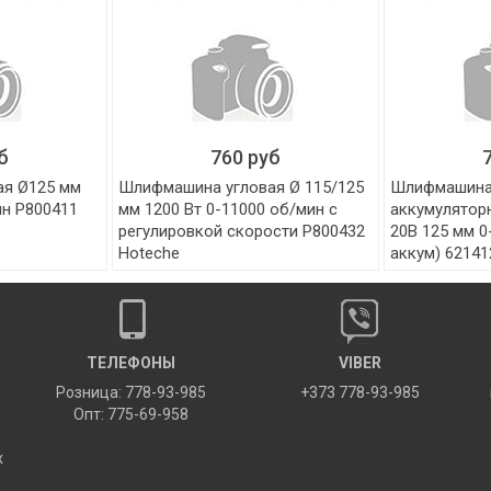
б
760 руб
ая Ø125 мм
Шлифмашина угловая Ø 115/125
Шлифмашина
ин P800411
мм 1200 Вт 0-11000 об/мин с
аккумулятор
регулировкой скорости P800432
20В 125 мм 0
Hoteche
аккум) 6214
ТЕЛЕФОНЫ
VIBER
Розница: 778-93-985
+373 778-93-985
Опт: 775-69-958
х