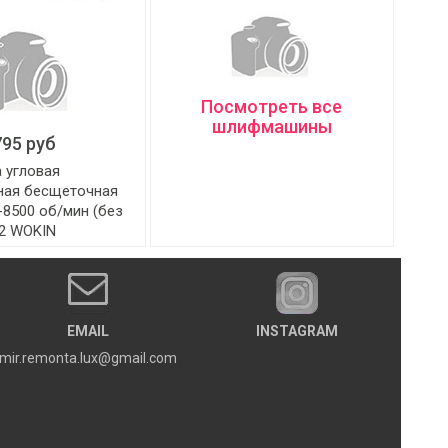
Посмотреть все
шлифмашины
795 руб
 угловая
ная бесщеточная
-8500 об/мин (без
12 WOKIN
EMAIL
INSTAGRAM
mir.remonta.lux@gmail.com