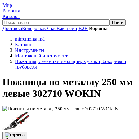
Мир
Ремонта
Каталог
Доставка
Колеровка
О нас
Вакансии
B2B
Корзина
mirremonta.md
Каталог
Инструменты
Монтажный инструмент
Ножницы, съемники изоляции, кусачки, бокорезы и
труборезы
Ножницы по металлу 250 мм
левые 302710 WOKIN