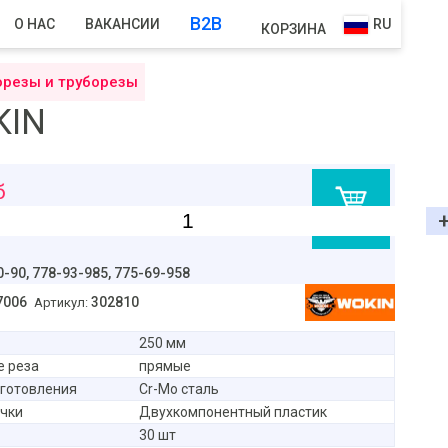
B2B
О НАС
ВАКАНСИИ
RU
КОРЗИНА
орезы и труборезы
KIN
б
В корзину
0-90,
778-93-985, 775-69-958
7006
302810
Артикул:
250 мм
е реза
прямые
готовления
Cr-Mo сталь
чки
Двухкомпонентный пластик
30 шт