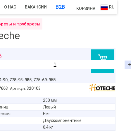
B2B
О НАС
ВАКАНСИИ
RU
КОРЗИНА
орезы и труборезы
eche
б
В корзину
0-90,
778-93-985, 775-69-958
7663
320103
Артикул:
250 мм
жниц
Левый
еская
Нет
Двухкомпонентные
0.4 кг