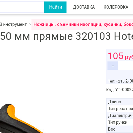
ДОСТАВКА
КОЛЕРОВКА
 инструмент
Ножницы, съемники изоляции, кусачки, бок
50 мм прямые 320103 Hot
105
ру
-
2-0
Тел: +215
УТ-0002
Код:
Длина
Тип реза но
Диэлектрич
Тип ручки
Вес