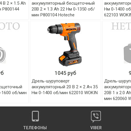
 В 2 × 1.5 Ah
аккумуляторный бесщеточный
аккумуляторн
н P800144
20В 2 × 1.3 Ah 22 Нм 0-1350 об/
Нм 0-1400 об
мин P800104 Hoteche
622103 WOKI
уб
1045 руб
Дрель-шуруповерт
Дрель-шуруп
есщеточный
аккумуляторный 20 В 2 × 2 Aч 35
аккумулятор
0-1600 об/мин
Нм 0-1400 об/мин 622010 WOKIN
20В 1 x 2.0 A
мин 620060 
ТЕЛЕФОНЫ
VIBER