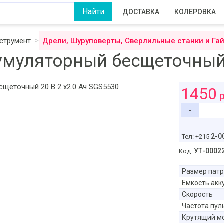
ДОСТАВКА
КОЛЕРОВКА
струмент
Дрели, Шуруповерты, Сверлильные станки и Га
муляторный бесщеточный 2
1450
р
-
2-0
Тел: +215
УТ-0002
Код:
Размер пат
Емкость акк
Скорость
Частота пул
Крутящий м