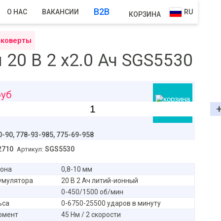
B2B
О НАС
ВАКАНСИИ
RU
КОРЗИНА
йковерты
0 В 2 x2.0 Ач SGS5530
уб
В корзину
0-90,
778-93-985, 775-69-958
2710
SGS5530
Артикул:
рона
0,8-10 мм
умулятора
20 В 2 Ач литий-ионный
0-450/1500 об/мин
ьса
0-6750-25500 ударов в минуту
омент
45 Нм / 2 скорости