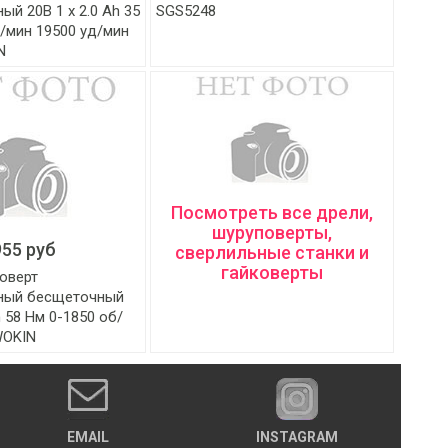
ый 20В 1 x 2.0 Ah 35
SGS5248
/мин 19500 уд/мин
N
Посмотреть все дрели,
шуруповерты,
955 руб
сверлильные станки и
гайковерты
оверт
ный бесщеточный
h 58 Нм 0-1850 об/
WOKIN
EMAIL
INSTAGRAM