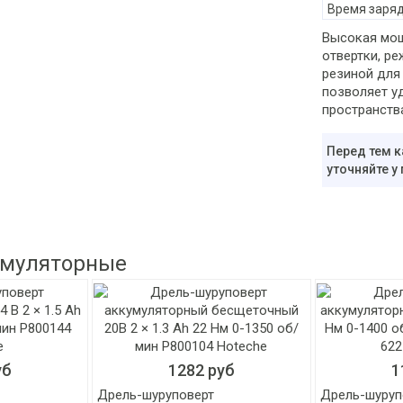
Время заря
Высокая мощ
отвертки, р
резиной для
позволяет уд
пространства
Перед тем к
уточняйте у
умуляторные
уб
1282 руб
1
Дрель-шуруповерт
Дрель-шуруп