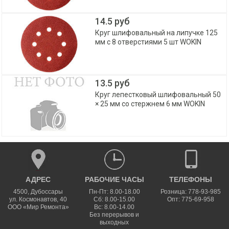
14.5 руб
Круг шлифовальный на липучке 125
мм с 8 отверстиями 5 шт WOKIN
13.5 руб
Круг лепестковый шлифовальный 50
× 25 мм со стержнем 6 мм WOKIN
АДРЕС
РАБОЧИЕ ЧАСЫ
ТЕЛЕФОНЫ
4500
,
Дубоссары
Пн-Пт: 8.00-18.00
Розница: 778-93-985
ул.
Космонавтов, 40
Сб: 8.00-15.00
Опт: 775-69-958
ООО «Мир Ремонта»
Вс: 8.00-14.00
Без перерывов и
выходных