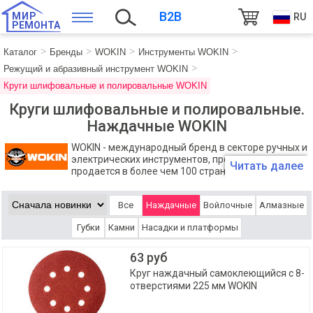
B2B
МИР
RU
РЕМОНТА
Каталог
Бренды
WOKIN
Инструменты WOKIN
Режущий и абразивный инструмент WOKIN
Круги шлифовальные и полировальные WOKIN
Круги шлифовальные и полировальные.
Наждачные WOKIN
WOKIN - международный бренд в секторе ручных и
электрических инструментов, продукция которого
Читать далее
продается в более чем 100 странах мира.
Компания WOKIN выпускает около 2000 наименований
инструментов и профессионального рабочего оборудования,
Все
Наждачные
Войлочные
Алмазные
которое создано для выполнения даже самых сложных задач.
Губки
Камни
Насадки и платформы
63 руб
Круг наждачный самоклеющийся с 8-
отверстиями 225 мм WOKIN