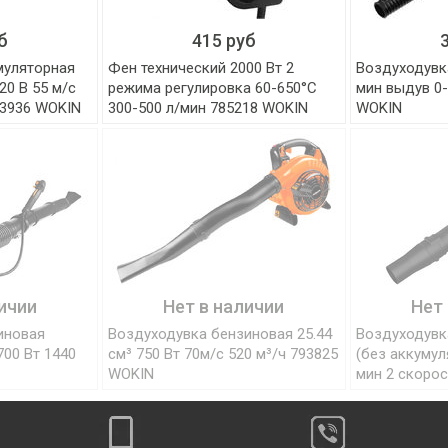
б
415 руб
муляторная
Фен технический 2000 Вт 2
Воздуходувка
20 B 55 м/с
режима регулировка 60-650°C
мин выдув 0-
23936 WOKIN
300-500 л/мин 785218 WOKIN
WOKIN
ичии
Нет в наличии
Нет
иновая
Воздуходувка бензиновая 25.44
Воздуходувк
700 Вт 1440
см³ 750 Вт 70м/с 520 м³/ч 793825
(без аккумул
WOKIN
мин 2 скоро