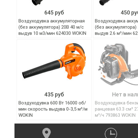
645 руб
450 ру
Воздуходувка аккумуляторная
Воздуходувка акку
(без аккумулятора) 20B 40 м/с
(без аккумулятора) 
выдув 10 м3/мин 624030 WOKIN
выдув 2.6 м³/мин 6
435 руб
Нет в нал
Воздуходувка 600 Вт 16000 об/
Воздуходувка бенз
мин скорость выдува 0-3,5 м³/м
ранцевая 63.3 см³ 2
WOKIN
м³/ч 793863 WOKIN