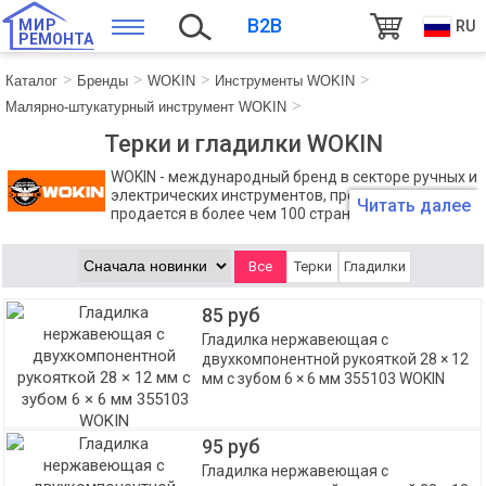
B2B
МИР
RU
РЕМОНТА
Каталог
Бренды
WOKIN
Инструменты WOKIN
Малярно-штукатурный инструмент WOKIN
Терки и гладилки WOKIN
WOKIN - международный бренд в секторе ручных и
электрических инструментов, продукция которого
Читать далее
продается в более чем 100 странах мира.
Компания WOKIN выпускает около 2000 наименований
инструментов и профессионального рабочего оборудования,
Все
Терки
Гладилки
которое создано для выполнения даже самых сложных задач.
85 руб
Гладилка нержавеющая с
двухкомпонентной рукояткой 28 × 12
мм с зубом 6 × 6 мм 355103 WOKIN
95 руб
Гладилка нержавеющая с