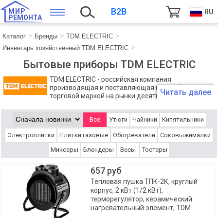
B2B
МИР
RU
РЕМОНТА
Каталог
Бренды
TDM ELECTRIC
Инвентарь хозяйственный TDM ELECTRIC
Бытовые приборы TDM ELECTRIC
TDM ЕLECTRIC - российская компания
производящая и поставляющая под собственной
Читать далее
торговой маркой на рынки десятка стран широкий
спектр свето- и электротехнической продукции.
Все
Утюги
Чайники
Кипятильники
Электроплитки
Плитки газовые
Обогреватели
Соковыжималки
Миксеры
Блендеры
Весы
Тостеры
657 руб
Тепловая пушка ТПК-2К, круглый
корпус, 2 кВт (1/2 кВт),
терморегулятор, керамический
нагревательный элемент, TDM