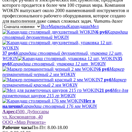
которого продается в более чем 100 странах мира. Компания
WOKIN выпускает около 2000 наименований инструментов и
профессионального рабочего оборудования, которое создано
для выполнения даже самых сложных задач.
Читать далее
Все
Маркеры
Карандаши
Мел
6 руб
Карандаш
столярный двухцветный WOKIN
37 руб
Карандаш столярный двухцветный, упаковка 12 шт,
WOKIN
35
руб
Карандаш столярный, упаковка 12 шт, WOKIN
6 руб
Маркер
перманентный черный 2 мм WOKIN
7 руб
Маркер
перманентный красный 2 мм WOKIN
21 руб
Мел для
разметочных шнуров 215 гр WOKIN
Нет в
наличии
Карандаш столярный 176 мм WOKIN
Адрес
4500
,
Дубоссары
ул.
Космонавтов, 40
ООО «Мир Ремонта»
Рабочие часы
Пн-Пт: 8.00-18.00