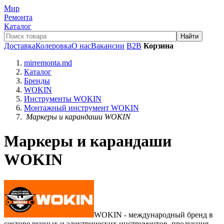
Мир
Ремонта
Каталог
Доставка
Колеровка
О нас
Вакансии
B2B
Корзина
mirremonta.md
Каталог
Бренды
WOKIN
Инструменты WOKIN
Монтажный инструмент WOKIN
Маркеры и карандаши WOKIN
Маркеры и карандаши
WOKIN
WOKIN - международный бренд в
секторе ручных и электрических инструментов, продукция