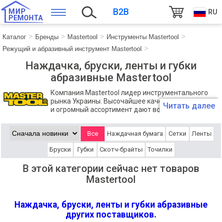
B2B
МИР
RU
РЕМОНТА
Каталог
Бренды
Mastertool
Инструменты Mastertool
Режущий и абразивный инструмент Mastertool
Наждачка, бруски, ленты и губки
абразивные Mastertool
Компания Mastertool лидер инструментального
рынка Украины. Высочайшее качество продукции,
Читать далее
и огромный ассортимент дают возможность
каждому профессионалу или домашнему мастеру подобрать
инструмент для своих потребностей. Практически на каждом
Все
Наждачная бумага
Сетки
Ленты
строительном и производственном предприятии используются
инструменты Mastertool.
Бруски
Губки
Скотч-брайты
Точилки
В этой категории сейчас нет товаров
Mastertool
Наждачка, бруски, ленты и губки абразивные
других поставщиков.