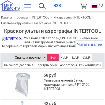
B2B
МИР
RU
РЕМОНТА
Каталог
Бренды
INTERTOOL
Инструменты INTERTOOL
Пневмоинструменты и аксессуары INTERTOOL
Краскопульты и аэрографы INTERTOOL
Уже более 20 лет бренд INTERTOOL - известное
имя на инструментальном рынке Украины.
Читать далее
Ассортимент торговой марки насчитывает более 4000 позиций,
в числе которых инструмент и оборудование для автосервиса,
туризма, строительно-ремонтных и дачных работ. Команда
Все
HVLP
LVLP
LVMP
INTERTOOL постоянно работает над совершенствованием
сервиса, расширением и улучшением модельного ряда, что
Высокого давления
Электрические
Аэрографы
Ремкомплекты
отмечается пользователями и подтверждается со стороны
авторитетных независимых организаций.
58 руб
Фильтры в нижний бачок
краскораспылителей PT-2102
INTERTOOL
42 руб