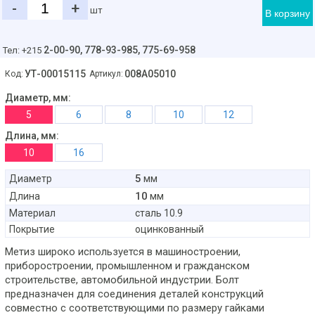
-
+
шт
В корзину
2-00-90,
778-93-985, 775-69-958
Тел: +215
УТ-00015115
008A05010
Код:
Артикул:
Диаметр, мм:
5
6
8
10
12
Длина, мм:
10
16
5
Диаметр
мм
10
Длина
мм
Материал
сталь 10.9
Покрытие
оцинкованный
Метиз широко используется в машиностроении,
приборостроении, промышленном и гражданском
строительстве, автомобильной индустрии. Болт
предназначен для соединения деталей конструкций
совместно с соответствующими по размеру гайками