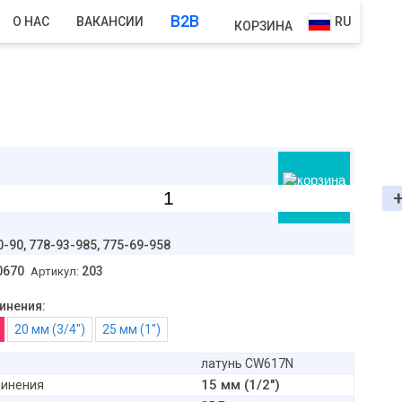
B2B
О НАС
ВАКАНСИИ
RU
КОРЗИНА
В корзину
0-90,
778-93-985, 775-69-958
0670
203
Артикул:
инения:
20 мм (3/4")
25 мм (1")
латунь CW617N
15 мм (1/2")
динения