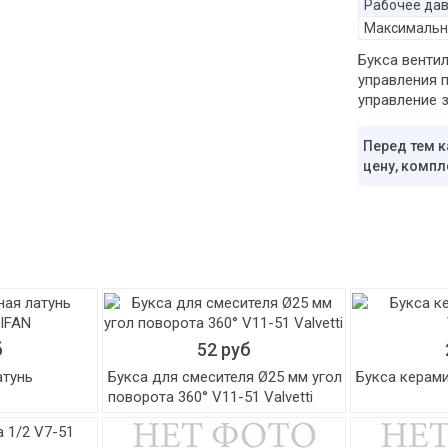
Рабочее да
Максимальн
Букса венти
управления 
управление 
Перед тем к
цену, компл
б
52 руб
атунь
Букса для смесителя Ø25 мм угол
Букса керамик
поворота 360° V11-51 Valvetti