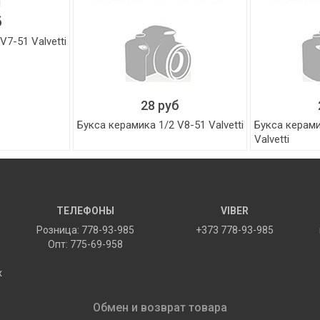
б
V7-51 Valvetti
28 руб
Букса керамика 1/2 V8-51 Valvetti
Букса керами
Valvetti
ТЕЛЕФОНЫ
VIBER
Розница: 778-93-985
+373 778-93-985
Опт: 775-69-958
х
Обмен и возврат товара