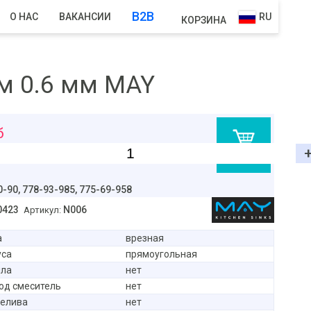
B2B
О НАС
ВАКАНСИИ
RU
КОРЗИНА
мм 0.6 мм MAY
б
В корзину
0-90,
778-93-985, 775-69-958
0423
N006
Артикул:
а
врезная
уса
прямоугольная
ыла
нет
од смеситель
нет
релива
нет