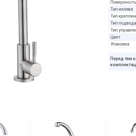
Поверхност
Тип излива
Тип креплен
Тип подвод
Тип управле
Цвет
Упаковка
Перед тем к
комплектаци