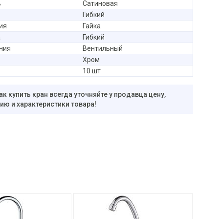
ь
Сатиновая
Гибкий
ия
Гайка
а
Гибкий
ния
Вентильный
Хром
10 шт
ак купить кран всегда уточняйте у продавца цену,
ю и характеристики товара!