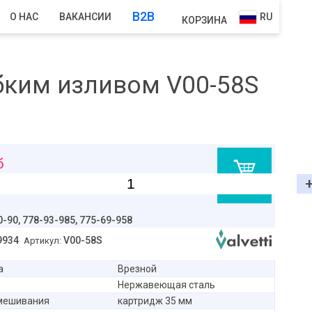
B2B
О НАС
ВАКАНСИИ
RU
КОРЗИНА
ибким изливом V00-58S
б
В корзину
0-90,
778-93-985, 775-69-958
9934
V00-58S
Артикул:
а
Врезной
Нержавеющая сталь
мешивания
картридж 35 мм