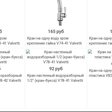
б
165 руб
хром
Кран на одну воду хром
Кран на одну
-41 Valvetti
крепление гайка V74-41 Valvetti
крепление гай
б
92 руб
Кран на одну
доразборный
Кран настенный водоразборный
пластика VB3
8-42 Valvetti
1/2" (кран-букса) V78-41 Valvetti