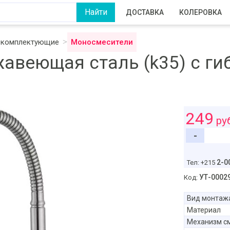
ДОСТАВКА
КОЛЕРОВКА
и комплектующие
Моносмесители
жавеющая сталь (k35) с г
249
ру
-
2-0
Тел: +215
УТ-0002
Код:
Вид монтаж
Материал
Механизм с