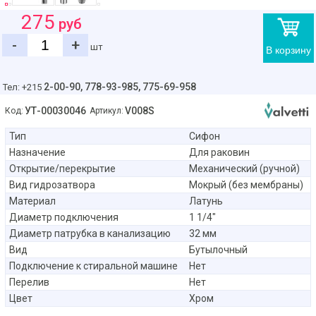
275
руб
-
+
шт
В корзину
2-00-90,
778-93-985, 775-69-958
Тел: +215
УТ-00030046
V008S
Код:
Артикул:
Тип
Сифон
Назначение
Для раковин
Открытие/перекрытие
Механический (ручной)
Вид гидрозатвора
Мокрый (без мембраны)
Материал
Латунь
Диаметр подключения
1 1/4"
Диаметр патрубка в канализацию
32 мм
Вид
Бутылочный
Подключение к стиральной машине
Нет
Перелив
Нет
Цвет
Хром