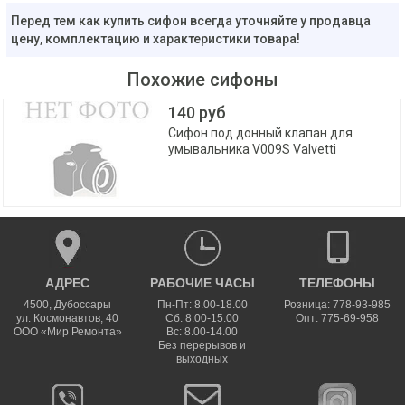
Перед тем как купить сифон всегда уточняйте у продавца
цену, комплектацию и характеристики товара!
Похожие сифоны
140 руб
Сифон под донный клапан для
умывальника V009S Valvetti
АДРЕС
РАБОЧИЕ ЧАСЫ
ТЕЛЕФОНЫ
4500
,
Дубоссары
Пн-Пт: 8.00-18.00
Розница: 778-93-985
ул.
Космонавтов, 40
Сб: 8.00-15.00
Опт: 775-69-958
ООО «Мир Ремонта»
Вс: 8.00-14.00
Без перерывов и
выходных