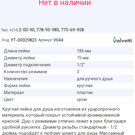
49
Нет в наличии
руб
2-00-90,
778-93-985, 775-69-958
Тел: +215
УТ-00029823
V044
Код:
Артикул:
Длина лейки
186 мм
Диаметр лейки
75 мм
Диаметр подключения
1/2"
Количество режимов
3
Назначение
для ручного душа
Форма лейки
круглая
Материал
пластик
Цвет
хром
Круглая лейка для душа изготовлена из ударопрочного
материала, который покрыт устойчивой хромированной
краской. Душ с режимами отлично лежит в руке благодаря
удобной рукоятке. Диаметр резьбы стандартный - 1/2
дюйма, подойдёт к любому шлангу для душа. Массажный