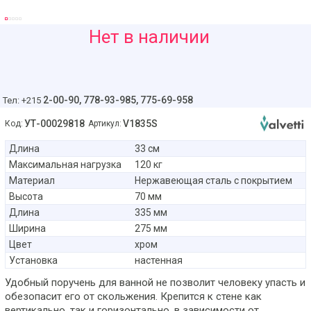
87
Нет в наличии
руб
2-00-90,
778-93-985, 775-69-958
Тел: +215
УТ-00029818
V1835S
Код:
Артикул:
Длина
33 см
Максимальная нагрузка
120 кг
Материал
Нержавеющая сталь с покрытием
Высота
70 мм
Длина
335 мм
Ширина
275 мм
Цвет
хром
Установка
настенная
Удобный поручень для ванной не позволит человеку упасть и
обезопасит его от скольжения. Крепится к стене как
вертикально, так и горизонтально, в зависимости от