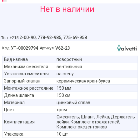
510
Нет в наличии
руб
2-00-90,
778-93-985, 775-69-958
Тел: +215
УТ-00029794
V62-23
Код:
Артикул:
Вид излива
поворотный
Механизм смесителя
вентильный
Установка смесителя
на стену
Запорный клапан
керамическая кран-букса
Монтажное расстояние
150 мм
Длина шланга
150 см
Материал
цинковый сплав
Цвет
хром
Смеситель; Шланг; Лейка; Держатель
Комплектация
лейки; Комплект отражателей;
Комплект эксцентриков
Упаковка
10 шт